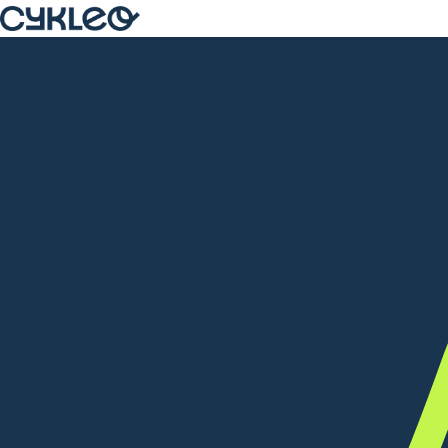
Solutions
Pour les collectivités
Pour les entreprises
Savoir-faire
Opérateur
Concepteur
Pilotage de projets
Réalisations
À propos
FR