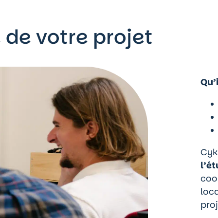
e
de votre projet
Qu’i
Cyk
l’ét
coo
loca
proj