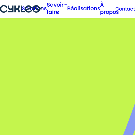
Savoir-
À
Solutions
Réalisations
Contact
faire
propos
Solutions
Pour les collectivités
Pour les entreprises
Savoir-faire
Opérateur
Concepteur
Pilotage de projets
Réalisations
À propos
Contact